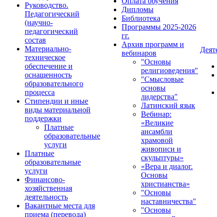
Оплата обучения
Руководство.
Дипломы
Педагогический
Библиотека
(научно-
Программы 2025-2026
педагогический
гг.
состав
Архив программ и
Материально-
Деят
вебинаров
техническое
"Основы
обеспечение и
религиоведения"
оснащенность
"Смысловые
образовательного
основы
процесса
лидерства"
Стипендии и иные
Латинский язык
виды материальной
Вебинар:
поддержки
«Великие
Платные
ансамбли
образовательные
храмовой
услуги
живописи и
Платные
скульптуры»
образовательные
«Вера и диалог.
услуги
Основы
Финансово-
христианства»
хозяйственная
"Основы
деятельность
наставничества"
Вакантные места для
"Основы
приема (перевода)