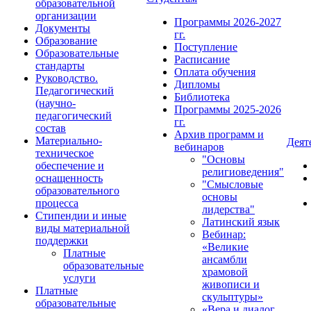
образовательной
организации
Программы 2026-2027
Документы
гг.
Образование
Поступление
Образовательные
Расписание
стандарты
Оплата обучения
Руководство.
Дипломы
Педагогический
Библиотека
(научно-
Программы 2025-2026
педагогический
гг.
состав
Архив программ и
Материально-
Деят
вебинаров
техническое
"Основы
обеспечение и
религиоведения"
оснащенность
"Смысловые
образовательного
основы
процесса
лидерства"
Стипендии и иные
Латинский язык
виды материальной
Вебинар:
поддержки
«Великие
Платные
ансамбли
образовательные
храмовой
услуги
живописи и
Платные
скульптуры»
образовательные
«Вера и диалог.