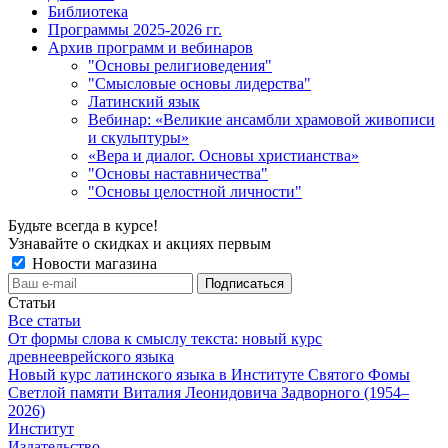
Библиотека
Программы 2025-2026 гг.
Архив программ и вебинаров
"Основы религиоведения"
"Смысловые основы лидерства"
Латинский язык
Вебинар: «Великие ансамбли храмовой живописи
и скульптуры»
«Вера и диалог. Основы христианства»
"Основы наставничества"
"Основы целостной личности"
Будьте всегда в курсе!
Узнавайте о скидках и акциях первым
Новости магазина
Статьи
Все статьи
От формы слова к смыслу текста: новый курс
древнееврейского языка
Новый курс латинского языка в Институте Святого Фомы
Светлой памяти Виталия Леонидовича Задворного (1954–
2026)
Институт
Издательство