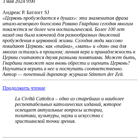
3 мая 2024 9:00
Андреас Р. Батлогг SJ
«Церковь пробуждается в душах»: эта знаменитая фраза
итало-немецкого богослова Романо Гвардини сегодня многим
покажется не более чем ностальгической. Более 100 лет
назад она была ключевой для разнообразных движений
пробуждения в церковной жизни. Сегодня люди массово
покидают Церковь: как «тайна», «мать» и «дом» она для
многих осталась в прошлом; личная вера и принадлежность к
Церкви считаются двумя разными понятиями. Может быть,
Гвардини поможет нам вновь обрести и оценить Церковь?
Научиться верить в нее и поступать соответственно.
Автор — почетный директор журнала Stimmen der Zeit.
Продолжить чтение
La Civiltà Cattolica – одно из старейших и наиболее
респектабельных католических изданий, которое
освещает актуальные вопросы истории,
политики, культуры, науки и искусства с
христианской точки зрения.