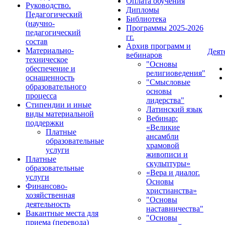
Оплата обучения
Руководство.
Дипломы
Педагогический
Библиотека
(научно-
Программы 2025-2026
педагогический
гг.
состав
Архив программ и
Материально-
Деят
вебинаров
техническое
"Основы
обеспечение и
религиоведения"
оснащенность
"Смысловые
образовательного
основы
процесса
лидерства"
Стипендии и иные
Латинский язык
виды материальной
Вебинар:
поддержки
«Великие
Платные
ансамбли
образовательные
храмовой
услуги
живописи и
Платные
скульптуры»
образовательные
«Вера и диалог.
услуги
Основы
Финансово-
христианства»
хозяйственная
"Основы
деятельность
наставничества"
Вакантные места для
"Основы
приема (перевода)