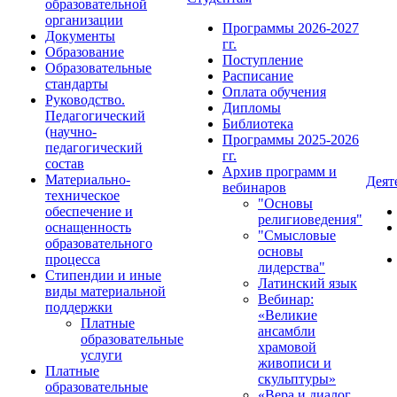
образовательной
организации
Программы 2026-2027
Документы
гг.
Образование
Поступление
Образовательные
Расписание
стандарты
Оплата обучения
Руководство.
Дипломы
Педагогический
Библиотека
(научно-
Программы 2025-2026
педагогический
гг.
состав
Архив программ и
Материально-
Деят
вебинаров
техническое
"Основы
обеспечение и
религиоведения"
оснащенность
"Смысловые
образовательного
основы
процесса
лидерства"
Стипендии и иные
Латинский язык
виды материальной
Вебинар:
поддержки
«Великие
Платные
ансамбли
образовательные
храмовой
услуги
живописи и
Платные
скульптуры»
образовательные
«Вера и диалог.