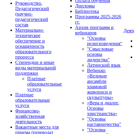
Оплата обучения
Руководство.
Дипломы
Педагогический
Библиотека
(научно-
Программы 2025-2026
педагогический
гг.
состав
Архив программ и
Материально-
Деят
вебинаров
техническое
"Основы
обеспечение и
религиоведения"
оснащенность
"Смысловые
образовательного
основы
процесса
лидерства"
Стипендии и иные
Латинский язык
виды материальной
Вебинар:
поддержки
«Великие
Платные
ансамбли
образовательные
храмовой
услуги
живописи и
Платные
скульптуры»
образовательные
«Вера и диалог.
услуги
Основы
Финансово-
христианства»
хозяйственная
"Основы
деятельность
наставничества"
Вакантные места для
"Основы
приема (перевода)