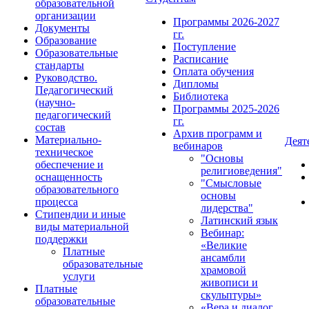
образовательной
организации
Программы 2026-2027
Документы
гг.
Образование
Поступление
Образовательные
Расписание
стандарты
Оплата обучения
Руководство.
Дипломы
Педагогический
Библиотека
(научно-
Программы 2025-2026
педагогический
гг.
состав
Архив программ и
Материально-
Деят
вебинаров
техническое
"Основы
обеспечение и
религиоведения"
оснащенность
"Смысловые
образовательного
основы
процесса
лидерства"
Стипендии и иные
Латинский язык
виды материальной
Вебинар:
поддержки
«Великие
Платные
ансамбли
образовательные
храмовой
услуги
живописи и
Платные
скульптуры»
образовательные
«Вера и диалог.