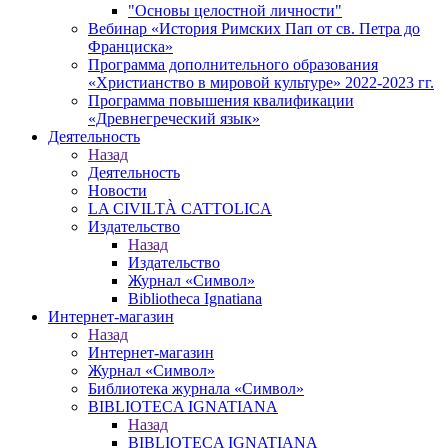
"Основы целостной личности"
Вебинар «История Римских Пап от св. Петра до
Франциска»
Программа дополнительного образования
«Христианство в мировой культуре» 2022-2023 гг.
Программа повышения квалификации
«Древнегреческий язык»
Деятельность
Назад
Деятельность
Новости
LA CIVILTÀ CATTOLICA
Издательство
Назад
Издательство
Журнал «Символ»
Bibliotheca Ignatiana
Интернет-магазин
Назад
Интернет-магазин
Журнал «Символ»
Библиотека журнала «Символ»
BIBLIOTECA IGNATIANA
Назад
BIBLIOTECA IGNATIANA