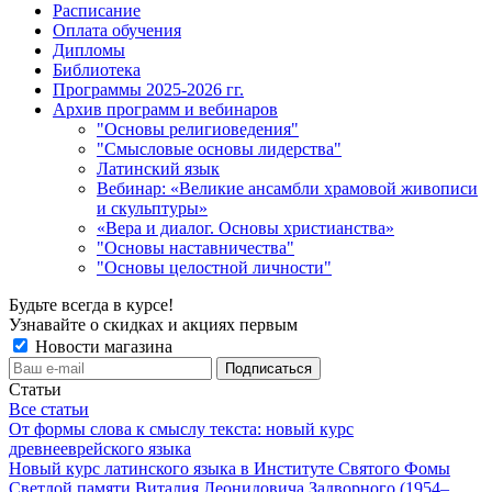
Расписание
Оплата обучения
Дипломы
Библиотека
Программы 2025-2026 гг.
Архив программ и вебинаров
"Основы религиоведения"
"Смысловые основы лидерства"
Латинский язык
Вебинар: «Великие ансамбли храмовой живописи
и скульптуры»
«Вера и диалог. Основы христианства»
"Основы наставничества"
"Основы целостной личности"
Будьте всегда в курсе!
Узнавайте о скидках и акциях первым
Новости магазина
Статьи
Все статьи
От формы слова к смыслу текста: новый курс
древнееврейского языка
Новый курс латинского языка в Институте Святого Фомы
Светлой памяти Виталия Леонидовича Задворного (1954–