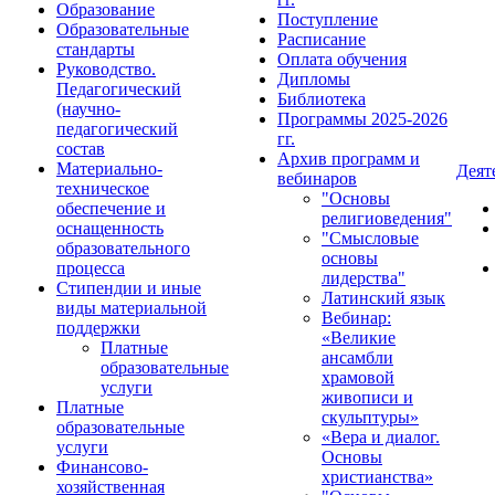
Образование
Поступление
Образовательные
Расписание
стандарты
Оплата обучения
Руководство.
Дипломы
Педагогический
Библиотека
(научно-
Программы 2025-2026
педагогический
гг.
состав
Архив программ и
Материально-
Деят
вебинаров
техническое
"Основы
обеспечение и
религиоведения"
оснащенность
"Смысловые
образовательного
основы
процесса
лидерства"
Стипендии и иные
Латинский язык
виды материальной
Вебинар:
поддержки
«Великие
Платные
ансамбли
образовательные
храмовой
услуги
живописи и
Платные
скульптуры»
образовательные
«Вера и диалог.
услуги
Основы
Финансово-
христианства»
хозяйственная