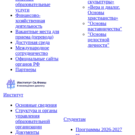
скульптуры»
образовательные
«Вера и диалог.
услуги
Основы
Финансово-
христианства»
хозяйственная
"Основы
деятельность
наставничества"
Вакантные места для
"Основы
приема (перевода)
целостной
Доступная среда
личности"
Международное
сотрудничество
Официальные сайты
органов РФ
Партнеры
Институт
Основные сведения
Структура и органы
управления
Студентам
образовательной
организации
Программы 2026-2027
Документы
гг.