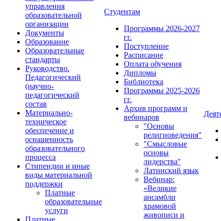
управления
Студентам
образовательной
организации
Программы 2026-2027
Документы
гг.
Образование
Поступление
Образовательные
Расписание
стандарты
Оплата обучения
Руководство.
Дипломы
Педагогический
Библиотека
(научно-
Программы 2025-2026
педагогический
гг.
состав
Архив программ и
Материально-
Деят
вебинаров
техническое
"Основы
обеспечение и
религиоведения"
оснащенность
"Смысловые
образовательного
основы
процесса
лидерства"
Стипендии и иные
Латинский язык
виды материальной
Вебинар:
поддержки
«Великие
Платные
ансамбли
образовательные
храмовой
услуги
живописи и
Платные