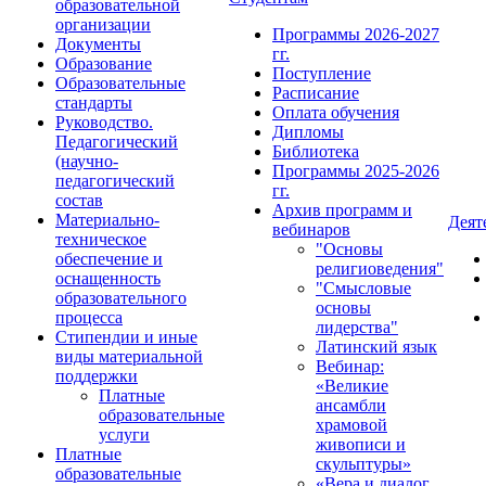
образовательной
организации
Программы 2026-2027
Документы
гг.
Образование
Поступление
Образовательные
Расписание
стандарты
Оплата обучения
Руководство.
Дипломы
Педагогический
Библиотека
(научно-
Программы 2025-2026
педагогический
гг.
состав
Архив программ и
Материально-
Деят
вебинаров
техническое
"Основы
обеспечение и
религиоведения"
оснащенность
"Смысловые
образовательного
основы
процесса
лидерства"
Стипендии и иные
Латинский язык
виды материальной
Вебинар:
поддержки
«Великие
Платные
ансамбли
образовательные
храмовой
услуги
живописи и
Платные
скульптуры»
образовательные
«Вера и диалог.