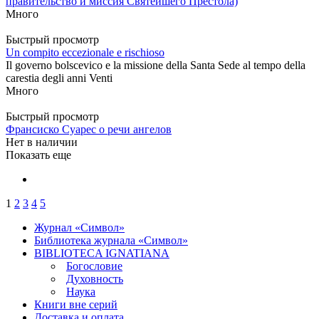
правительство и миссия Святейшего Престола)
Много
Быстрый просмотр
Un compito eccezionale e rischioso
Il governo bolscevico e la missione della Santa Sede al tempo della
carestia degli anni Venti
Много
Быстрый просмотр
Франсиско Суарес о речи ангелов
Нет в наличии
Показать еще
1
2
3
4
5
Журнал «Символ»
Библиотека журнала «Символ»
BIBLIOTECA IGNATIANA
Богословие
Духовность
Наука
Книги вне серий
Доставка и оплата