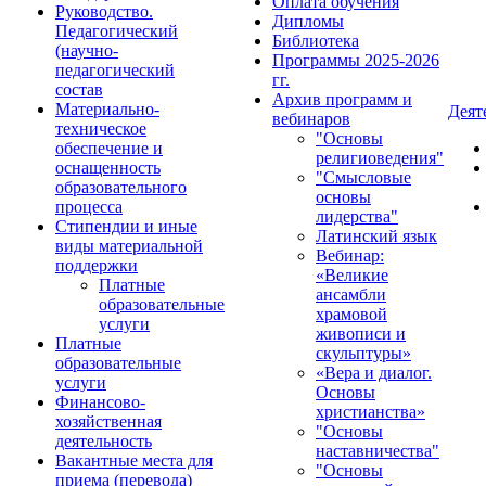
Оплата обучения
Руководство.
Дипломы
Педагогический
Библиотека
(научно-
Программы 2025-2026
педагогический
гг.
состав
Архив программ и
Материально-
Деят
вебинаров
техническое
"Основы
обеспечение и
религиоведения"
оснащенность
"Смысловые
образовательного
основы
процесса
лидерства"
Стипендии и иные
Латинский язык
виды материальной
Вебинар:
поддержки
«Великие
Платные
ансамбли
образовательные
храмовой
услуги
живописи и
Платные
скульптуры»
образовательные
«Вера и диалог.
услуги
Основы
Финансово-
христианства»
хозяйственная
"Основы
деятельность
наставничества"
Вакантные места для
"Основы
приема (перевода)