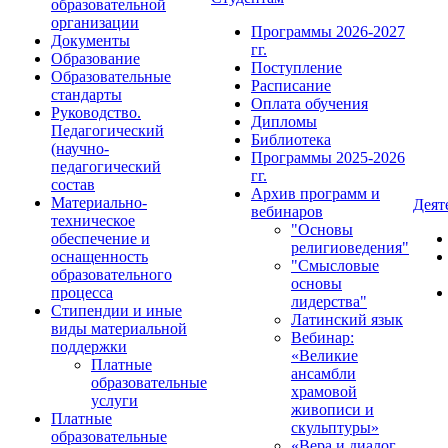
образовательной
организации
Программы 2026-2027
Документы
гг.
Образование
Поступление
Образовательные
Расписание
стандарты
Оплата обучения
Руководство.
Дипломы
Педагогический
Библиотека
(научно-
Программы 2025-2026
педагогический
гг.
состав
Архив программ и
Материально-
Деят
вебинаров
техническое
"Основы
обеспечение и
религиоведения"
оснащенность
"Смысловые
образовательного
основы
процесса
лидерства"
Стипендии и иные
Латинский язык
виды материальной
Вебинар:
поддержки
«Великие
Платные
ансамбли
образовательные
храмовой
услуги
живописи и
Платные
скульптуры»
образовательные
«Вера и диалог.