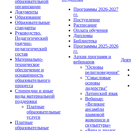
образовательной
организации
Программы 2026-2027
Документы
гг.
Образование
Поступление
Образовательные
Расписание
стандарты
Оплата обучения
Руководство.
Дипломы
Педагогический
Библиотека
(научно-
Программы 2025-2026
педагогический
гг.
состав
Архив программ и
Материально-
Деят
вебинаров
техническое
"Основы
обеспечение и
религиоведения"
оснащенность
"Смысловые
образовательного
основы
процесса
лидерства"
Стипендии и иные
Латинский язык
виды материальной
Вебинар:
поддержки
«Великие
Платные
ансамбли
образовательные
храмовой
услуги
живописи и
Платные
скульптуры»
образовательные
«Вера и диалог.