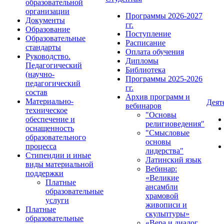
образовательной
организации
Программы 2026-2027
Документы
гг.
Образование
Поступление
Образовательные
Расписание
стандарты
Оплата обучения
Руководство.
Дипломы
Педагогический
Библиотека
(научно-
Программы 2025-2026
педагогический
гг.
состав
Архив программ и
Материально-
Деят
вебинаров
техническое
"Основы
обеспечение и
религиоведения"
оснащенность
"Смысловые
образовательного
основы
процесса
лидерства"
Стипендии и иные
Латинский язык
виды материальной
Вебинар:
поддержки
«Великие
Платные
ансамбли
образовательные
храмовой
услуги
живописи и
Платные
скульптуры»
образовательные
«Вера и диалог.