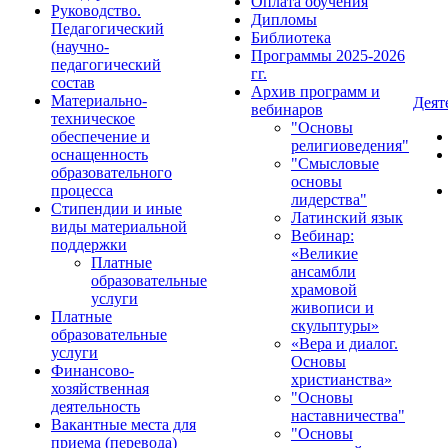
Оплата обучения
Руководство.
Дипломы
Педагогический
Библиотека
(научно-
Программы 2025-2026
педагогический
гг.
состав
Архив программ и
Материально-
Деят
вебинаров
техническое
"Основы
обеспечение и
религиоведения"
оснащенность
"Смысловые
образовательного
основы
процесса
лидерства"
Стипендии и иные
Латинский язык
виды материальной
Вебинар:
поддержки
«Великие
Платные
ансамбли
образовательные
храмовой
услуги
живописи и
Платные
скульптуры»
образовательные
«Вера и диалог.
услуги
Основы
Финансово-
христианства»
хозяйственная
"Основы
деятельность
наставничества"
Вакантные места для
"Основы
приема (перевода)