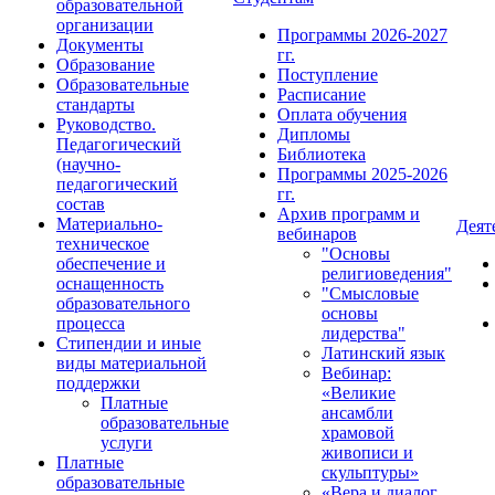
образовательной
организации
Программы 2026-2027
Документы
гг.
Образование
Поступление
Образовательные
Расписание
стандарты
Оплата обучения
Руководство.
Дипломы
Педагогический
Библиотека
(научно-
Программы 2025-2026
педагогический
гг.
состав
Архив программ и
Материально-
Деят
вебинаров
техническое
"Основы
обеспечение и
религиоведения"
оснащенность
"Смысловые
образовательного
основы
процесса
лидерства"
Стипендии и иные
Латинский язык
виды материальной
Вебинар:
поддержки
«Великие
Платные
ансамбли
образовательные
храмовой
услуги
живописи и
Платные
скульптуры»
образовательные
«Вера и диалог.