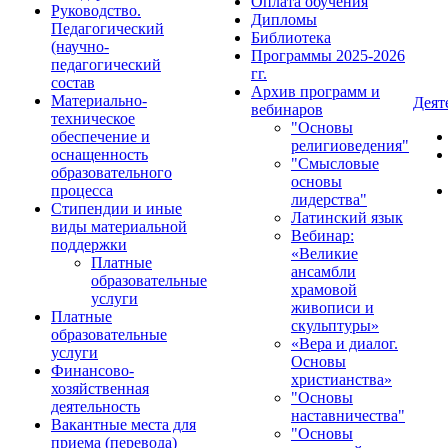
Оплата обучения
Руководство.
Дипломы
Педагогический
Библиотека
(научно-
Программы 2025-2026
педагогический
гг.
состав
Архив программ и
Материально-
Деят
вебинаров
техническое
"Основы
обеспечение и
религиоведения"
оснащенность
"Смысловые
образовательного
основы
процесса
лидерства"
Стипендии и иные
Латинский язык
виды материальной
Вебинар:
поддержки
«Великие
Платные
ансамбли
образовательные
храмовой
услуги
живописи и
Платные
скульптуры»
образовательные
«Вера и диалог.
услуги
Основы
Финансово-
христианства»
хозяйственная
"Основы
деятельность
наставничества"
Вакантные места для
"Основы
приема (перевода)