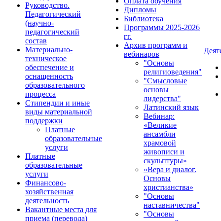
Оплата обучения
Руководство.
Дипломы
Педагогический
Библиотека
(научно-
Программы 2025-2026
педагогический
гг.
состав
Архив программ и
Материально-
Деят
вебинаров
техническое
"Основы
обеспечение и
религиоведения"
оснащенность
"Смысловые
образовательного
основы
процесса
лидерства"
Стипендии и иные
Латинский язык
виды материальной
Вебинар:
поддержки
«Великие
Платные
ансамбли
образовательные
храмовой
услуги
живописи и
Платные
скульптуры»
образовательные
«Вера и диалог.
услуги
Основы
Финансово-
христианства»
хозяйственная
"Основы
деятельность
наставничества"
Вакантные места для
"Основы
приема (перевода)