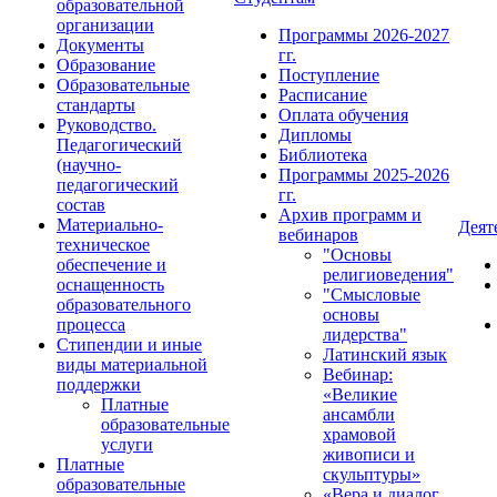
образовательной
организации
Программы 2026-2027
Документы
гг.
Образование
Поступление
Образовательные
Расписание
стандарты
Оплата обучения
Руководство.
Дипломы
Педагогический
Библиотека
(научно-
Программы 2025-2026
педагогический
гг.
состав
Архив программ и
Материально-
Деят
вебинаров
техническое
"Основы
обеспечение и
религиоведения"
оснащенность
"Смысловые
образовательного
основы
процесса
лидерства"
Стипендии и иные
Латинский язык
виды материальной
Вебинар:
поддержки
«Великие
Платные
ансамбли
образовательные
храмовой
услуги
живописи и
Платные
скульптуры»
образовательные
«Вера и диалог.