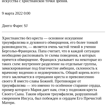
искусства с христианской точки зрения.
9 марта 2022 0:00
Диего Фарес SJ
Христианство без креста — основное искушение
триумфализма и духовного обмирщения, его более тонкой
разновидности, — является очень частой темой в учении
Бергольо-Франциска. Папа считает, что в каждой ситуации
необходимо распознавать те схемы поведения, в которых
прячется обмирщение. Франциск указывает на некоторые из
таких схем: внутреннее разделение на отдельные группы,
замаскированные под благочестие амбиции, склонность к
мрачному видению и недоверчивость. Общий корень всего
этого заключается в отрицании креста и превознесению
своего Я вместо славы Божией. Противоядие от
триумфализма — это именно то особенное старание сердца,
пример которого Мария дает нам, стоя у подножия креста
Своего Сына. Таким образом триумфализм, разрушенный
смирением Иисуса, был побежден и сердцем Его Пречистой
Матери.