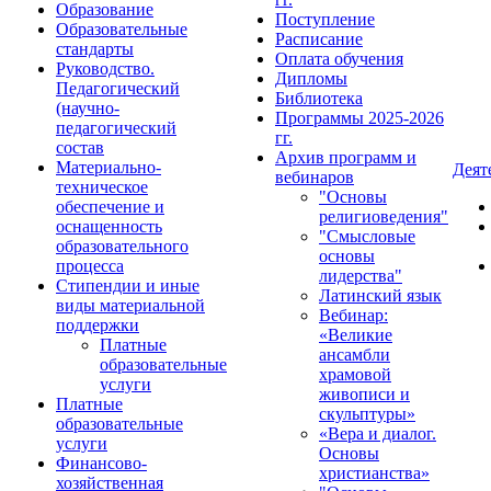
Образование
Поступление
Образовательные
Расписание
стандарты
Оплата обучения
Руководство.
Дипломы
Педагогический
Библиотека
(научно-
Программы 2025-2026
педагогический
гг.
состав
Архив программ и
Материально-
Деят
вебинаров
техническое
"Основы
обеспечение и
религиоведения"
оснащенность
"Смысловые
образовательного
основы
процесса
лидерства"
Стипендии и иные
Латинский язык
виды материальной
Вебинар:
поддержки
«Великие
Платные
ансамбли
образовательные
храмовой
услуги
живописи и
Платные
скульптуры»
образовательные
«Вера и диалог.
услуги
Основы
Финансово-
христианства»
хозяйственная