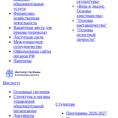
скульптуры»
образовательные
«Вера и диалог.
услуги
Основы
Финансово-
христианства»
хозяйственная
"Основы
деятельность
наставничества"
Вакантные места для
"Основы
приема (перевода)
целостной
Доступная среда
личности"
Международное
сотрудничество
Официальные сайты
органов РФ
Партнеры
Институт
Основные сведения
Структура и органы
управления
Студентам
образовательной
организации
Программы 2026-2027
Документы
гг.