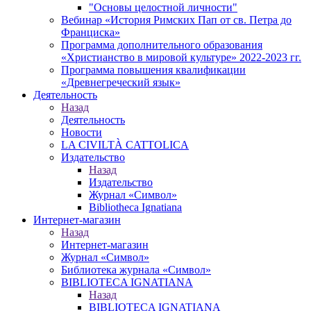
"Основы целостной личности"
Вебинар «История Римских Пап от св. Петра до
Франциска»
Программа дополнительного образования
«Христианство в мировой культуре» 2022-2023 гг.
Программа повышения квалификации
«Древнегреческий язык»
Деятельность
Назад
Деятельность
Новости
LA CIVILTÀ CATTOLICA
Издательство
Назад
Издательство
Журнал «Символ»
Bibliotheca Ignatiana
Интернет-магазин
Назад
Интернет-магазин
Журнал «Символ»
Библиотека журнала «Символ»
BIBLIOTECA IGNATIANA
Назад
BIBLIOTECA IGNATIANA