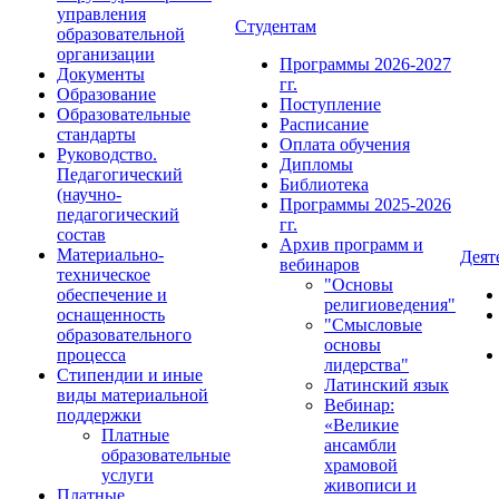
управления
Студентам
образовательной
организации
Программы 2026-2027
Документы
гг.
Образование
Поступление
Образовательные
Расписание
стандарты
Оплата обучения
Руководство.
Дипломы
Педагогический
Библиотека
(научно-
Программы 2025-2026
педагогический
гг.
состав
Архив программ и
Материально-
Деят
вебинаров
техническое
"Основы
обеспечение и
религиоведения"
оснащенность
"Смысловые
образовательного
основы
процесса
лидерства"
Стипендии и иные
Латинский язык
виды материальной
Вебинар:
поддержки
«Великие
Платные
ансамбли
образовательные
храмовой
услуги
живописи и
Платные