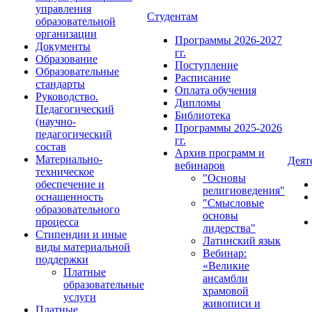
управления
Студентам
образовательной
организации
Программы 2026-2027
Документы
гг.
Образование
Поступление
Образовательные
Расписание
стандарты
Оплата обучения
Руководство.
Дипломы
Педагогический
Библиотека
(научно-
Программы 2025-2026
педагогический
гг.
состав
Архив программ и
Материально-
Деят
вебинаров
техническое
"Основы
обеспечение и
религиоведения"
оснащенность
"Смысловые
образовательного
основы
процесса
лидерства"
Стипендии и иные
Латинский язык
виды материальной
Вебинар:
поддержки
«Великие
Платные
ансамбли
образовательные
храмовой
услуги
живописи и
Платные