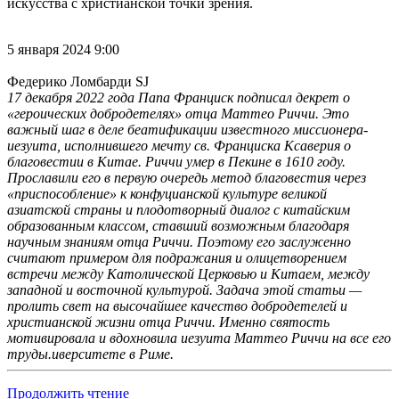
искусства с христианской точки зрения.
5 января 2024 9:00
Федерико Ломбарди SJ
17 декабря 2022 года Папа Франциск подписал декрет о
«героических добродетелях» отца Маттео Риччи. Это
важный шаг в деле беатификации известного миссионера-
иезуита, исполнившего мечту св. Франциска Ксаверия о
благовестии в Китае. Риччи умер в Пекине в 1610 году.
Прославили его в первую очередь метод благовестия через
«приспособление» к конфуцианской культуре великой
азиатской страны и плодотворный диалог с китайским
образованным классом, ставший возможным благодаря
научным знаниям отца Риччи. Поэтому его заслуженно
считают примером для подражания и олицетворением
встречи между Католической Церковью и Китаем, между
западной и восточной культурой. Задача этой статьи —
пролить свет на высочайшее качество добродетелей и
христианской жизни отца Риччи. Именно святость
мотивировала и вдохновила иезуита Маттео Риччи на все его
труды.
иверситете в Риме.
Продолжить чтение