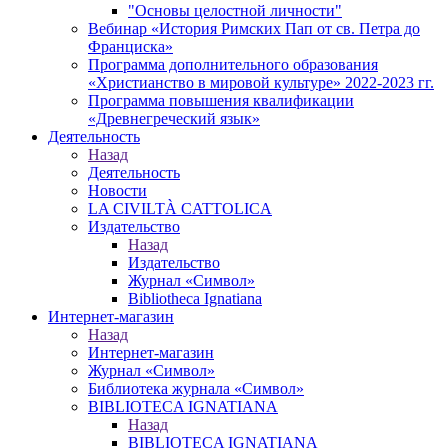
"Основы целостной личности"
Вебинар «История Римских Пап от св. Петра до
Франциска»
Программа дополнительного образования
«Христианство в мировой культуре» 2022-2023 гг.
Программа повышения квалификации
«Древнегреческий язык»
Деятельность
Назад
Деятельность
Новости
LA CIVILTÀ CATTOLICA
Издательство
Назад
Издательство
Журнал «Символ»
Bibliotheca Ignatiana
Интернет-магазин
Назад
Интернет-магазин
Журнал «Символ»
Библиотека журнала «Символ»
BIBLIOTECA IGNATIANA
Назад
BIBLIOTECA IGNATIANA