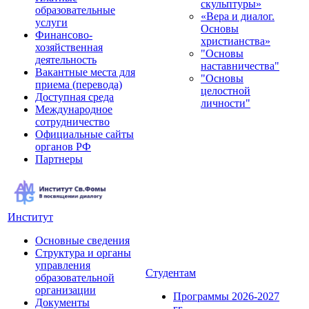
скульптуры»
образовательные
«Вера и диалог.
услуги
Основы
Финансово-
христианства»
хозяйственная
"Основы
деятельность
наставничества"
Вакантные места для
"Основы
приема (перевода)
целостной
Доступная среда
личности"
Международное
сотрудничество
Официальные сайты
органов РФ
Партнеры
Институт
Основные сведения
Структура и органы
управления
Студентам
образовательной
организации
Программы 2026-2027
Документы
гг.