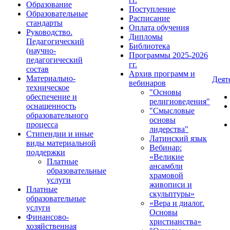
Образование
Поступление
Образовательные
Расписание
стандарты
Оплата обучения
Руководство.
Дипломы
Педагогический
Библиотека
(научно-
Программы 2025-2026
педагогический
гг.
состав
Архив программ и
Материально-
Деят
вебинаров
техническое
"Основы
обеспечение и
религиоведения"
оснащенность
"Смысловые
образовательного
основы
процесса
лидерства"
Стипендии и иные
Латинский язык
виды материальной
Вебинар:
поддержки
«Великие
Платные
ансамбли
образовательные
храмовой
услуги
живописи и
Платные
скульптуры»
образовательные
«Вера и диалог.
услуги
Основы
Финансово-
христианства»
хозяйственная