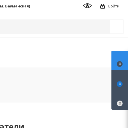
 (м. Бауманская)
Войти
0
0
0
атели