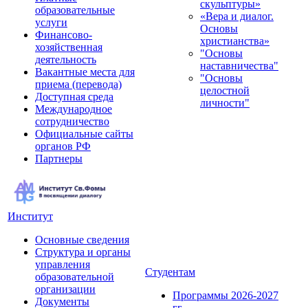
скульптуры»
образовательные
«Вера и диалог.
услуги
Основы
Финансово-
христианства»
хозяйственная
"Основы
деятельность
наставничества"
Вакантные места для
"Основы
приема (перевода)
целостной
Доступная среда
личности"
Международное
сотрудничество
Официальные сайты
органов РФ
Партнеры
Институт
Основные сведения
Структура и органы
управления
Студентам
образовательной
организации
Программы 2026-2027
Документы
гг.