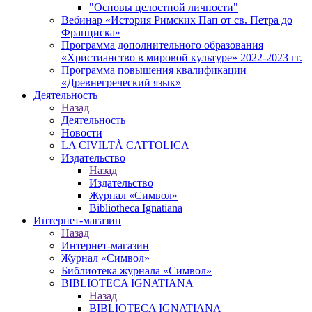
"Основы целостной личности"
Вебинар «История Римских Пап от св. Петра до
Франциска»
Программа дополнительного образования
«Христианство в мировой культуре» 2022-2023 гг.
Программа повышения квалификации
«Древнегреческий язык»
Деятельность
Назад
Деятельность
Новости
LA CIVILTÀ CATTOLICA
Издательство
Назад
Издательство
Журнал «Символ»
Bibliotheca Ignatiana
Интернет-магазин
Назад
Интернет-магазин
Журнал «Символ»
Библиотека журнала «Символ»
BIBLIOTECA IGNATIANA
Назад
BIBLIOTECA IGNATIANA