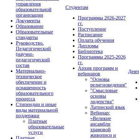
управления
Студентам
образовательной
организации
Программы 2026-2027
Документы
гг.
Образование
Поступление
Образовательные
Расписание
стандарты
Оплата обучения
Руководство.
Дипломы
Педагогический
Библиотека
(научно-
Программы 2025-2026
педагогический
гг.
состав
Архив программ и
Материально-
Деят
вебинаров
техническое
"Основы
обеспечение и
религиоведения"
оснащенность
"Смысловые
образовательного
основы
процесса
лидерства"
Стипендии и иные
Латинский язык
виды материальной
Вебинар:
поддержки
«Великие
Платные
ансамбли
образовательные
храмовой
услуги
живописи и
Платные