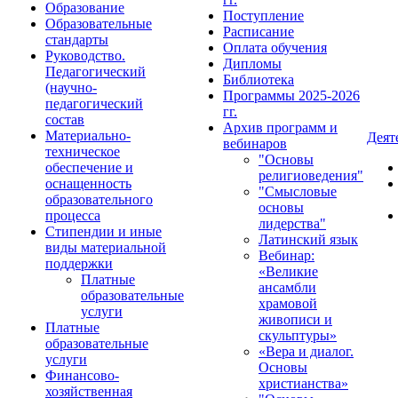
Образование
Поступление
Образовательные
Расписание
стандарты
Оплата обучения
Руководство.
Дипломы
Педагогический
Библиотека
(научно-
Программы 2025-2026
педагогический
гг.
состав
Архив программ и
Материально-
Деят
вебинаров
техническое
"Основы
обеспечение и
религиоведения"
оснащенность
"Смысловые
образовательного
основы
процесса
лидерства"
Стипендии и иные
Латинский язык
виды материальной
Вебинар:
поддержки
«Великие
Платные
ансамбли
образовательные
храмовой
услуги
живописи и
Платные
скульптуры»
образовательные
«Вера и диалог.
услуги
Основы
Финансово-
христианства»
хозяйственная