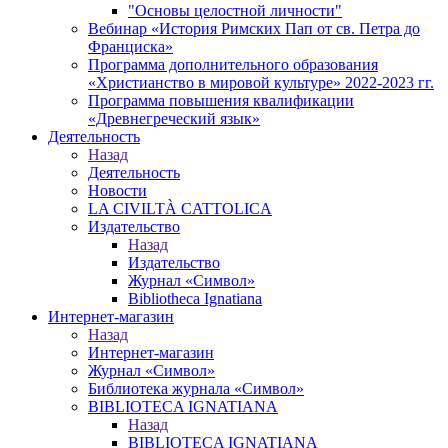
"Основы целостной личности"
Вебинар «История Римских Пап от св. Петра до
Франциска»
Программа дополнительного образования
«Христианство в мировой культуре» 2022-2023 гг.
Программа повышения квалификации
«Древнегреческий язык»
Деятельность
Назад
Деятельность
Новости
LA CIVILTÀ CATTOLICA
Издательство
Назад
Издательство
Журнал «Символ»
Bibliotheca Ignatiana
Интернет-магазин
Назад
Интернет-магазин
Журнал «Символ»
Библиотека журнала «Символ»
BIBLIOTECA IGNATIANA
Назад
BIBLIOTECA IGNATIANA