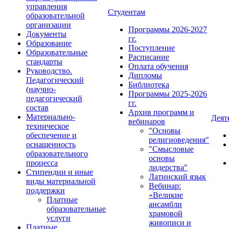
управления
Студентам
образовательной
организации
Программы 2026-2027
Документы
гг.
Образование
Поступление
Образовательные
Расписание
стандарты
Оплата обучения
Руководство.
Дипломы
Педагогический
Библиотека
(научно-
Программы 2025-2026
педагогический
гг.
состав
Архив программ и
Материально-
Деят
вебинаров
техническое
"Основы
обеспечение и
религиоведения"
оснащенность
"Смысловые
образовательного
основы
процесса
лидерства"
Стипендии и иные
Латинский язык
виды материальной
Вебинар:
поддержки
«Великие
Платные
ансамбли
образовательные
храмовой
услуги
живописи и
Платные