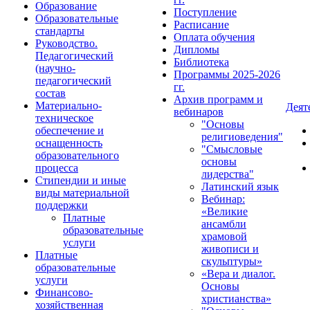
Образование
Поступление
Образовательные
Расписание
стандарты
Оплата обучения
Руководство.
Дипломы
Педагогический
Библиотека
(научно-
Программы 2025-2026
педагогический
гг.
состав
Архив программ и
Материально-
Деят
вебинаров
техническое
"Основы
обеспечение и
религиоведения"
оснащенность
"Смысловые
образовательного
основы
процесса
лидерства"
Стипендии и иные
Латинский язык
виды материальной
Вебинар:
поддержки
«Великие
Платные
ансамбли
образовательные
храмовой
услуги
живописи и
Платные
скульптуры»
образовательные
«Вера и диалог.
услуги
Основы
Финансово-
христианства»
хозяйственная