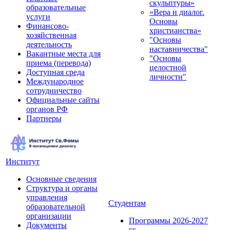
скульптуры»
образовательные
«Вера и диалог.
услуги
Основы
Финансово-
христианства»
хозяйственная
"Основы
деятельность
наставничества"
Вакантные места для
"Основы
приема (перевода)
целостной
Доступная среда
личности"
Международное
сотрудничество
Официальные сайты
органов РФ
Партнеры
Институт
Основные сведения
Структура и органы
управления
Студентам
образовательной
организации
Программы 2026-2027
Документы
гг.