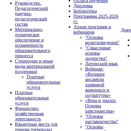
Оплата обучения
Руководство.
Дипломы
Педагогический
Библиотека
(научно-
Программы 2025-2026
педагогический
гг.
состав
Архив программ и
Материально-
Деят
вебинаров
техническое
"Основы
обеспечение и
религиоведения"
оснащенность
"Смысловые
образовательного
основы
процесса
лидерства"
Стипендии и иные
Латинский язык
виды материальной
Вебинар:
поддержки
«Великие
Платные
ансамбли
образовательные
храмовой
услуги
живописи и
Платные
скульптуры»
образовательные
«Вера и диалог.
услуги
Основы
Финансово-
христианства»
хозяйственная
"Основы
деятельность
наставничества"
Вакантные места для
"Основы
приема (перевода)