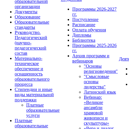
образовательной
организации
Программы 2026-2027
Документы
гг.
Образование
Поступление
Образовательные
Расписание
стандарты
Оплата обучения
Руководство.
Дипломы
Педагогический
Библиотека
(научно-
Программы 2025-2026
педагогический
гг.
состав
Архив программ и
Материально-
Деят
вебинаров
техническое
"Основы
обеспечение и
религиоведения"
оснащенность
"Смысловые
образовательного
основы
процесса
лидерства"
Стипендии и иные
Латинский язык
виды материальной
Вебинар:
поддержки
«Великие
Платные
ансамбли
образовательные
храмовой
услуги
живописи и
Платные
скульптуры»
образовательные
«Вера и диалог.