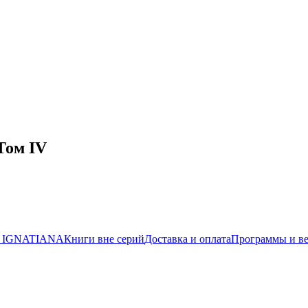
Том IV
 IGNATIANA
Книги вне серий
Доставка и оплата
Программы и в