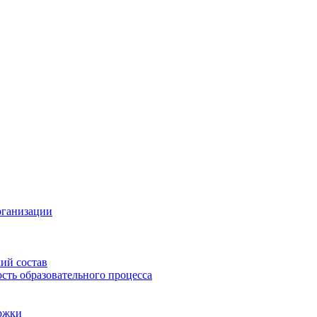
рганизации
ий состав
сть образовательного процесса
ржки