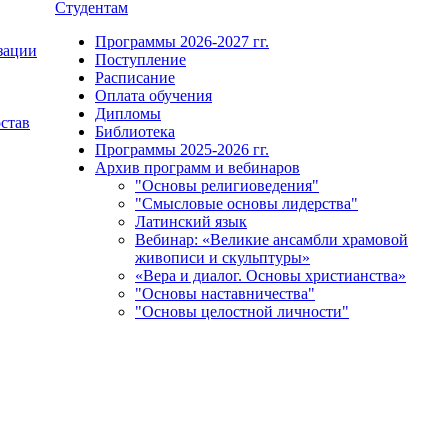
Студентам
Программы 2026-2027 гг.
зации
Поступление
Расписание
Оплата обучения
Дипломы
остав
Библиотека
Программы 2025-2026 гг.
Архив программ и вебинаров
"Основы религиоведения"
"Смысловые основы лидерства"
Латинский язык
Вебинар: «Великие ансамбли храмовой
живописи и скульптуры»
«Вера и диалог. Основы христианства»
"Основы наставничества"
"Основы целостной личности"