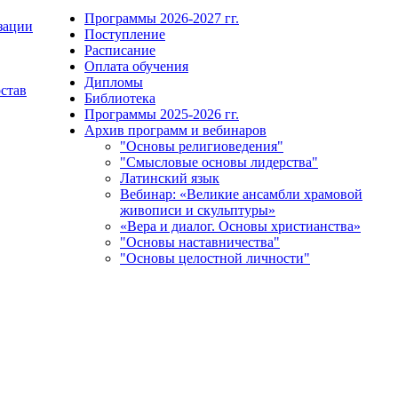
Программы 2026-2027 гг.
зации
Поступление
Расписание
Оплата обучения
Дипломы
остав
Библиотека
Программы 2025-2026 гг.
Архив программ и вебинаров
"Основы религиоведения"
"Смысловые основы лидерства"
Латинский язык
Вебинар: «Великие ансамбли храмовой
живописи и скульптуры»
«Вера и диалог. Основы христианства»
"Основы наставничества"
"Основы целостной личности"