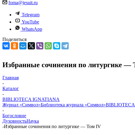
foma@jesuit.ru
Telegram
YouTube
WhatsApp
Поделиться
Избранные сочинения по литургике — 
Главная
-
Каталог
-
BIBLIOTECA IGNATIANA
Журнал «Символ»
Библиотека журнала «Символ»
BIBLIOTECA
-
Богословие
Духовность
Наука
-
Избранные сочинения по литургике — Том IV