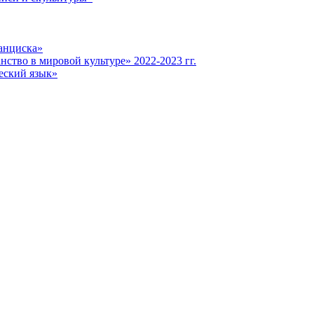
анциска»
ство в мировой культуре» 2022-2023 гг.
еский язык»