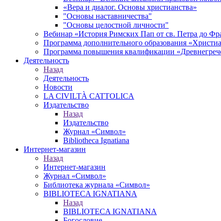
«Вера и диалог. Основы христианства»
"Основы наставничества"
"Основы целостной личности"
Вебинар «История Римских Пап от св. Петра до Фр
Программа дополнительного образования «Христиан
Программа повышения квалификации «Древнегреч
Деятельность
Назад
Деятельность
Новости
LA CIVILTÀ CATTOLICA
Издательство
Назад
Издательство
Журнал «Символ»
Bibliotheca Ignatiana
Интернет-магазин
Назад
Интернет-магазин
Журнал «Символ»
Библиотека журнала «Символ»
BIBLIOTECA IGNATIANA
Назад
BIBLIOTECA IGNATIANA
Богословие