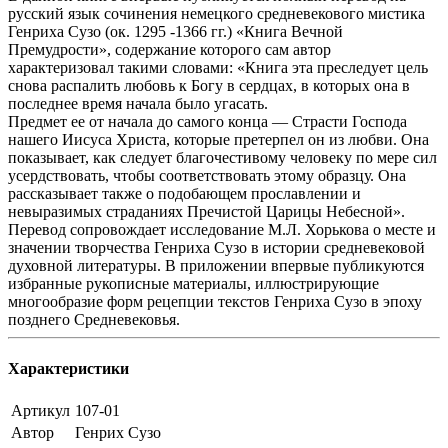
русский язык сочинения немецкого средневекового мистика
Генриха Сузо (ок. 1295 -1366 гг.) «Книга Вечной
Премудрости», содержание которого сам автор
характеризовал такими словами: «Книга эта преследует цель
снова распалить любовь к Богу в сердцах, в которых она в
последнее время начала было угасать.
Предмет ее от начала до самого конца — Страсти Господа
нашего Иисуса Христа, которые претерпел он из любви. Она
показывает, как следует благочестивому человеку по мере сил
усердствовать, чтобы соответствовать этому образцу. Она
рассказывает также о подобающем прославлении и
невыразимых страданиях Пречистой Царицы Небесной».
Перевод сопровождает исследование М.Л. Хорькова о месте и
значении творчества Генриха Сузо в истории средневековой
духовной литературы. В приложении впервые публикуются
избранные рукописные материалы, иллюстрирующие
многообразие форм рецепции текстов Генриха Сузо в эпоху
позднего Средневековья.
Характеристики
Артикул
107-01
Автор
Генрих Сузо