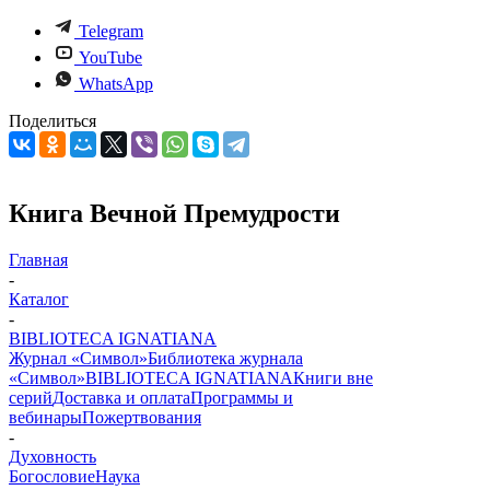
Telegram
YouTube
WhatsApp
Поделиться
Книга Вечной Премудрости
Главная
-
Каталог
-
BIBLIOTECA IGNATIANA
Журнал «Символ»
Библиотека журнала
«Символ»
BIBLIOTECA IGNATIANA
Книги вне
серий
Доставка и оплата
Программы и
вебинары
Пожертвования
-
Духовность
Богословие
Наука