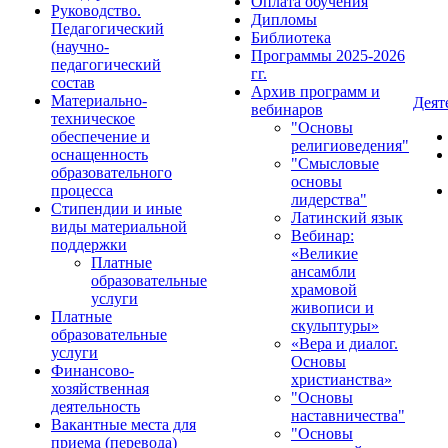
Оплата обучения
Руководство.
Дипломы
Педагогический
Библиотека
(научно-
Программы 2025-2026
педагогический
гг.
состав
Архив программ и
Материально-
Деят
вебинаров
техническое
"Основы
обеспечение и
религиоведения"
оснащенность
"Смысловые
образовательного
основы
процесса
лидерства"
Стипендии и иные
Латинский язык
виды материальной
Вебинар:
поддержки
«Великие
Платные
ансамбли
образовательные
храмовой
услуги
живописи и
Платные
скульптуры»
образовательные
«Вера и диалог.
услуги
Основы
Финансово-
христианства»
хозяйственная
"Основы
деятельность
наставничества"
Вакантные места для
"Основы
приема (перевода)