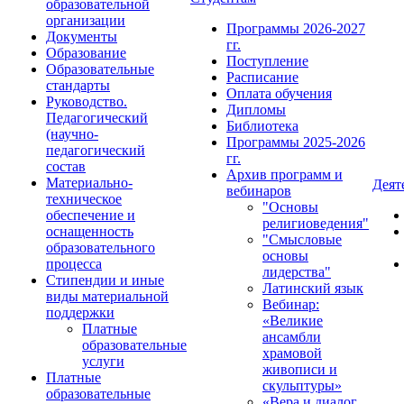
образовательной
организации
Программы 2026-2027
Документы
гг.
Образование
Поступление
Образовательные
Расписание
стандарты
Оплата обучения
Руководство.
Дипломы
Педагогический
Библиотека
(научно-
Программы 2025-2026
педагогический
гг.
состав
Архив программ и
Материально-
Деят
вебинаров
техническое
"Основы
обеспечение и
религиоведения"
оснащенность
"Смысловые
образовательного
основы
процесса
лидерства"
Стипендии и иные
Латинский язык
виды материальной
Вебинар:
поддержки
«Великие
Платные
ансамбли
образовательные
храмовой
услуги
живописи и
Платные
скульптуры»
образовательные
«Вера и диалог.