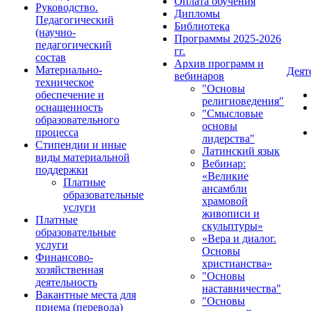
Оплата обучения
Руководство.
Дипломы
Педагогический
Библиотека
(научно-
Программы 2025-2026
педагогический
гг.
состав
Архив программ и
Материально-
Деят
вебинаров
техническое
"Основы
обеспечение и
религиоведения"
оснащенность
"Смысловые
образовательного
основы
процесса
лидерства"
Стипендии и иные
Латинский язык
виды материальной
Вебинар:
поддержки
«Великие
Платные
ансамбли
образовательные
храмовой
услуги
живописи и
Платные
скульптуры»
образовательные
«Вера и диалог.
услуги
Основы
Финансово-
христианства»
хозяйственная
"Основы
деятельность
наставничества"
Вакантные места для
"Основы
приема (перевода)