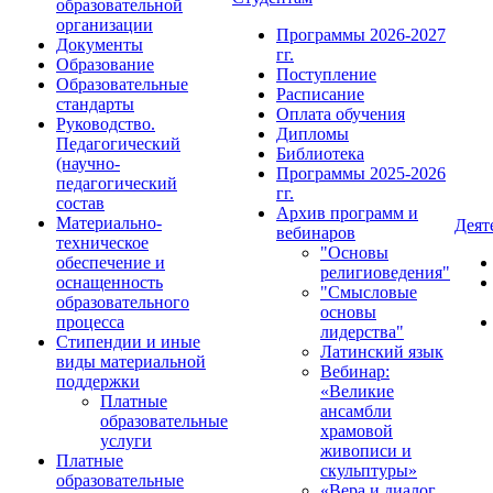
образовательной
организации
Программы 2026-2027
Документы
гг.
Образование
Поступление
Образовательные
Расписание
стандарты
Оплата обучения
Руководство.
Дипломы
Педагогический
Библиотека
(научно-
Программы 2025-2026
педагогический
гг.
состав
Архив программ и
Материально-
Деят
вебинаров
техническое
"Основы
обеспечение и
религиоведения"
оснащенность
"Смысловые
образовательного
основы
процесса
лидерства"
Стипендии и иные
Латинский язык
виды материальной
Вебинар:
поддержки
«Великие
Платные
ансамбли
образовательные
храмовой
услуги
живописи и
Платные
скульптуры»
образовательные
«Вера и диалог.