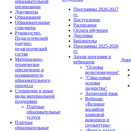
образовательной
организации
Программы 2026-2027
Документы
гг.
Образование
Поступление
Образовательные
Расписание
стандарты
Оплата обучения
Руководство.
Дипломы
Педагогический
Библиотека
(научно-
Программы 2025-2026
педагогический
гг.
состав
Архив программ и
Материально-
Деят
вебинаров
техническое
"Основы
обеспечение и
религиоведения"
оснащенность
"Смысловые
образовательного
основы
процесса
лидерства"
Стипендии и иные
Латинский язык
виды материальной
Вебинар:
поддержки
«Великие
Платные
ансамбли
образовательные
храмовой
услуги
живописи и
Платные
скульптуры»
образовательные
«Вера и диалог.