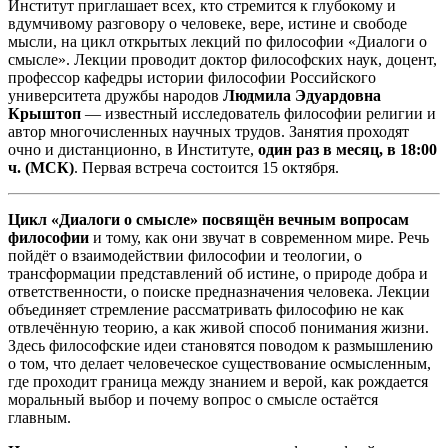
Институт приглашает всех, кто стремится к глубокому и
вдумчивому разговору о человеке, вере, истине и свободе
мысли, на цикл открытых лекций по философии «Диалоги о
смысле». Лекции проводит доктор философских наук, доцент,
профессор кафедры истории философии Российского
университета дружбы народов
Людмила Эдуардовна
Крыштоп
— известный исследователь философии религии и
автор многочисленных научных трудов. Занятия проходят
очно и дистанционно, в Институте,
один раз в месяц, в 18:00
ч. (МСК)
. Первая встреча состоится 15 октября.
Цикл «Диалоги о смысле» посвящён вечным вопросам
философии
и тому, как они звучат в современном мире. Речь
пойдёт о взаимодействии философии и теологии, о
трансформации представлений об истине, о природе добра и
ответственности, о поиске предназначения человека. Лекции
объединяет стремление рассматривать философию не как
отвлечённую теорию, а как живой способ понимания жизни.
Здесь философские идеи становятся поводом к размышлению
о том, что делает человеческое существование осмысленным,
где проходит граница между знанием и верой, как рождается
моральный выбор и почему вопрос о смысле остаётся
главным.