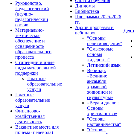
Оплата обучения
Руководство.
Дипломы
Педагогический
Библиотека
(научно-
Программы 2025-2026
педагогический
гг.
состав
Архив программ и
Материально-
Деят
вебинаров
техническое
"Основы
обеспечение и
религиоведения"
оснащенность
"Смысловые
образовательного
основы
процесса
лидерства"
Стипендии и иные
Латинский язык
виды материальной
Вебинар:
поддержки
«Великие
Платные
ансамбли
образовательные
храмовой
услуги
живописи и
Платные
скульптуры»
образовательные
«Вера и диалог.
услуги
Основы
Финансово-
христианства»
хозяйственная
"Основы
деятельность
наставничества"
Вакантные места для
"Основы
приема (перевода)