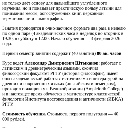
не только даёт основу для дальнейшего углублённого
изучения, но и показывает практическую пользу латыни для
понимания мессы, богослужебных книг, церковной
терминологии и гимнографии.
Занятия проводятся в очно-заочном формате два раза в неделю
по одной паре (4 академических часа в неделю): во вторник в
19:30, в субботу в 12:00. Начало обучения — 3 февраля 2026
года.
Первый семестр занятий содержит (40 занятий)
80 ак. часов
.
Курс ведёт
Александр Дмитриевич Штыканов
: работает с
латинским и древнегреческим языками, окончил
философский факультет РГГУ (история философии), имеет
опыт академической работы с источниками и литературой на
древних и современных языках (английском и немецком),
проходил стажировку в Великобритании (Ampleforth College)
и в настоящее время обучается в магистратуре классической
филологии Института востоковедения и античности (ИВКА)
РГГУ.
Стоимость обучения.
Стоимость первого полугодия — 40
000 рублей.