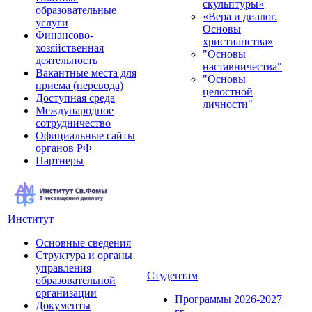
скульптуры»
образовательные
«Вера и диалог.
услуги
Основы
Финансово-
христианства»
хозяйственная
"Основы
деятельность
наставничества"
Вакантные места для
"Основы
приема (перевода)
целостной
Доступная среда
личности"
Международное
сотрудничество
Официальные сайты
органов РФ
Партнеры
Институт
Основные сведения
Структура и органы
управления
Студентам
образовательной
организации
Программы 2026-2027
Документы
гг.