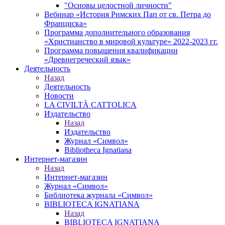
"Основы целостной личности"
Вебинар «История Римских Пап от св. Петра до
Франциска»
Программа дополнительного образования
«Христианство в мировой культуре» 2022-2023 гг.
Программа повышения квалификации
«Древнегреческий язык»
Деятельность
Назад
Деятельность
Новости
LA CIVILTÀ CATTOLICA
Издательство
Назад
Издательство
Журнал «Символ»
Bibliotheca Ignatiana
Интернет-магазин
Назад
Интернет-магазин
Журнал «Символ»
Библиотека журнала «Символ»
BIBLIOTECA IGNATIANA
Назад
BIBLIOTECA IGNATIANA