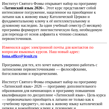
Институт Святого Фомы открывает набор на программу
«
Латинский язык 2026
». Этот курс представляет собой
интенсивное погружение, нацеленное на приобщение к
латыни как к живому языку Католической Церкви и
фундаментальному ключу к её интеллектуальному и
духовному наследию. За один учебный семестр (5 месяцев)
программа формирует лингвистическую базу, необходимую
для перехода от основ алфавита к чтению сложных
первоисточников.
Изменился адрес электронной почты для контактов по
вопросам языковых курсов. Наш новый адрес:
foma.office@jesuit.ru
Программа для тех, кто хочет начать уверенно работать с
латинскими первоисточниками — философскими,
богословскими и юридическими.
Институт Святого Фомы открывает набор на программу
«Латинский язык» 2026 — программу дополнительного
образования для начинающих и программу повышения
квалификации по дисциплине «Латинский язык». Цель курса
— первоначально приобщить к латыни не только как к
«учебному предмету», но как к живому языку католической
церкви и важнейшему ключу к духовному и