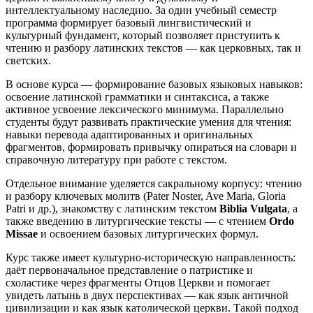
интеллектуальному наследию. За один учебный семестр
программа формирует базовый лингвистический и
культурный фундамент, который позволяет приступить к
чтению и разбору латинских текстов — как церковных, так и
светских.
В основе курса — формирование базовых языковых навыков:
освоение латинской грамматики и синтаксиса, а также
активное усвоение лексического минимума. Параллельно
студенты будут развивать практические умения для чтения:
навыки перевода адаптированных и оригинальных
фрагментов, формировать привычку опираться на словари и
справочную литературу при работе с текстом.
Отдельное внимание уделяется сакральному корпусу: чтению
и разбору ключевых молитв (Pater Noster, Ave Maria, Gloria
Patri и др.), знакомству с латинским текстом
Biblia Vulgata
, а
также введению в литургические тексты — с чтением
Ordo
Missae
и освоением базовых литургических формул.
Курс также имеет культурно-историческую направленность:
даёт первоначальное представление о патристике и
схоластике через фрагменты Отцов Церкви и помогает
увидеть латынь в двух перспективах — как язык античной
цивилизации и как язык католической церкви. Такой подход