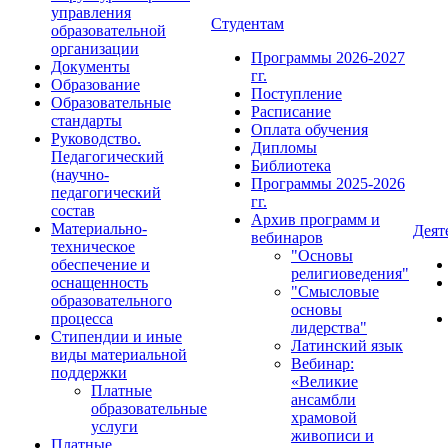
управления
Студентам
образовательной
организации
Программы 2026-2027
Документы
гг.
Образование
Поступление
Образовательные
Расписание
стандарты
Оплата обучения
Руководство.
Дипломы
Педагогический
Библиотека
(научно-
Программы 2025-2026
педагогический
гг.
состав
Архив программ и
Материально-
Деят
вебинаров
техническое
"Основы
обеспечение и
религиоведения"
оснащенность
"Смысловые
образовательного
основы
процесса
лидерства"
Стипендии и иные
Латинский язык
виды материальной
Вебинар:
поддержки
«Великие
Платные
ансамбли
образовательные
храмовой
услуги
живописи и
Платные