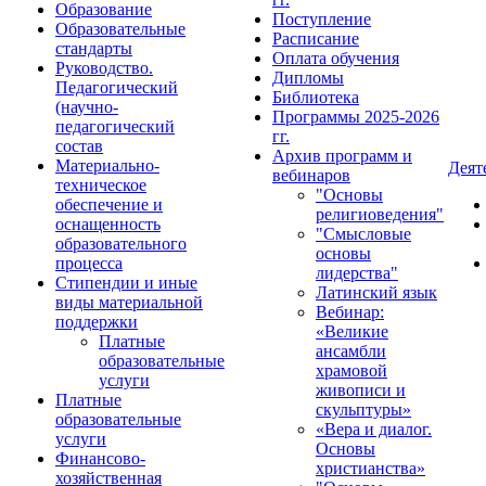
Образование
Поступление
Образовательные
Расписание
стандарты
Оплата обучения
Руководство.
Дипломы
Педагогический
Библиотека
(научно-
Программы 2025-2026
педагогический
гг.
состав
Архив программ и
Материально-
Деят
вебинаров
техническое
"Основы
обеспечение и
религиоведения"
оснащенность
"Смысловые
образовательного
основы
процесса
лидерства"
Стипендии и иные
Латинский язык
виды материальной
Вебинар:
поддержки
«Великие
Платные
ансамбли
образовательные
храмовой
услуги
живописи и
Платные
скульптуры»
образовательные
«Вера и диалог.
услуги
Основы
Финансово-
христианства»
хозяйственная