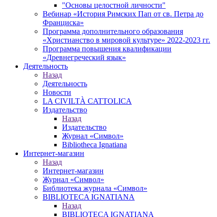
"Основы целостной личности"
Вебинар «История Римских Пап от св. Петра до
Франциска»
Программа дополнительного образования
«Христианство в мировой культуре» 2022-2023 гг.
Программа повышения квалификации
«Древнегреческий язык»
Деятельность
Назад
Деятельность
Новости
LA CIVILTÀ CATTOLICA
Издательство
Назад
Издательство
Журнал «Символ»
Bibliotheca Ignatiana
Интернет-магазин
Назад
Интернет-магазин
Журнал «Символ»
Библиотека журнала «Символ»
BIBLIOTECA IGNATIANA
Назад
BIBLIOTECA IGNATIANA