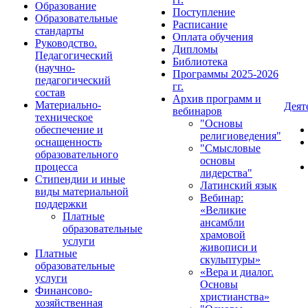
Образование
Поступление
Образовательные
Расписание
стандарты
Оплата обучения
Руководство.
Дипломы
Педагогический
Библиотека
(научно-
Программы 2025-2026
педагогический
гг.
состав
Архив программ и
Материально-
Деят
вебинаров
техническое
"Основы
обеспечение и
религиоведения"
оснащенность
"Смысловые
образовательного
основы
процесса
лидерства"
Стипендии и иные
Латинский язык
виды материальной
Вебинар:
поддержки
«Великие
Платные
ансамбли
образовательные
храмовой
услуги
живописи и
Платные
скульптуры»
образовательные
«Вера и диалог.
услуги
Основы
Финансово-
христианства»
хозяйственная