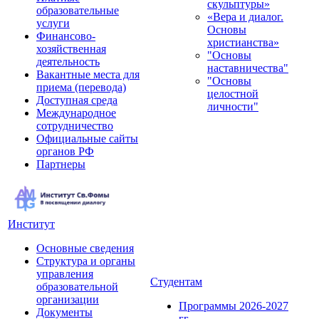
скульптуры»
образовательные
«Вера и диалог.
услуги
Основы
Финансово-
христианства»
хозяйственная
"Основы
деятельность
наставничества"
Вакантные места для
"Основы
приема (перевода)
целостной
Доступная среда
личности"
Международное
сотрудничество
Официальные сайты
органов РФ
Партнеры
Институт
Основные сведения
Структура и органы
управления
Студентам
образовательной
организации
Программы 2026-2027
Документы
гг.