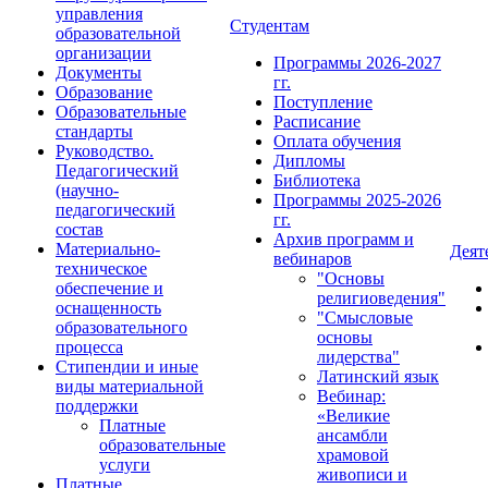
управления
Студентам
образовательной
организации
Программы 2026-2027
Документы
гг.
Образование
Поступление
Образовательные
Расписание
стандарты
Оплата обучения
Руководство.
Дипломы
Педагогический
Библиотека
(научно-
Программы 2025-2026
педагогический
гг.
состав
Архив программ и
Материально-
Деят
вебинаров
техническое
"Основы
обеспечение и
религиоведения"
оснащенность
"Смысловые
образовательного
основы
процесса
лидерства"
Стипендии и иные
Латинский язык
виды материальной
Вебинар:
поддержки
«Великие
Платные
ансамбли
образовательные
храмовой
услуги
живописи и
Платные