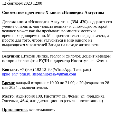
12 сентября 2023 12:00
Совместное прочтение X книги «Исповеди» Августина
Десятая книга «Исповеди» Августина (354–430) содержит его
учение о памяти, чья «власть велика» и с помощью которой
человек может как бы пребывать во многих местах и
временах одновременно. Мы прочтем текст не ради зачета, а
просто для того, чтобы углубиться в мир одного из
выдающихся мыслителей Запада на исходе античности.
Ведущий
: Штефан Липке, теолог и филолог, доцент кафедры
истории философии РУДН и директор Института св. Фомы.
Контакт
:
+7 (903) 192 12-70 (WhatsApp, Телеграм)
lipke_sh@pfur.ru
,
stephanlipkesj@gmail.com
Время
:
каждый вторник с 19.00 по 21.00, с 20 февраля по 28
мая 2024 г. включительно.
Место
:
Аудитория 108, Институт св. Фомы, ул. Фридриха
Энгельса, 46-4, или дистанционно (ссылка после записи).
Приглашены
:
все желающие.