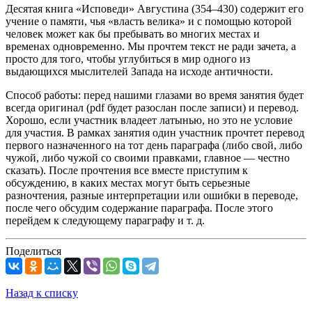
Десятая книга «Исповеди» Августина (354–430) содержит его
учение о памяти, чья «власть велика» и с помощью которой
человек может как бы пребывать во многих местах и
временах одновременно. Мы прочтем текст не ради зачета, а
просто для того, чтобы углубиться в мир одного из
выдающихся мыслителей Запада на исходе античности.
Способ работы: перед нашими глазами во время занятия будет
всегда оригинал (pdf будет разослан после записи) и перевод.
Хорошо, если участник владеет латынью, но это не условие
для участия. В рамках занятия один участник прочтет перевод
первого назначенного на тот день параграфа (либо свой, либо
чужой, либо чужой со своими правками, главное — честно
сказать). После прочтения все вместе приступим к
обсуждению, в каких местах могут быть серьезные
разночтения, разные интерпретации или ошибки в переводе,
после чего обсудим содержание параграфа. После этого
перейдем к следующему параграфу и т. д.
Поделиться
Назад к списку