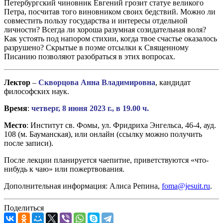
Петербургский чиновник Евгений грозит статуе великого
Петра, посчитав того виновником своих бедствий. Можно ли
совместить пользу государства и интересы отдельной
личности? Всегда ли хороша разумная созидательная воля?
Как устоять под напором стихии, когда твое счастье оказалось
разрушено? Скрытые в поэме отсылки к Священному
Писанию позволяют разобраться в этих вопросах.
Лектор
–
Скворцова Анна Владимировна
, кандидат
философских наук.
Время
:
четверг, 8 июня 2023 г., в 19.00 ч.
Место
: Институт св. Фомы, ул. Фридриха Энгельса, 46-4, ауд.
108 (м. Бауманская), или онлайн (ссылку можно получить
после записи).
После лекции планируется чаепитие, приветствуются «что-
нибудь к чаю» или пожертвования.
Дополнительная информация: Алиса Репина,
foma@jesuit.ru
.
Поделиться