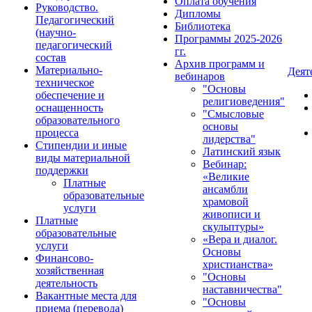
Оплата обучения
Руководство.
Дипломы
Педагогический
Библиотека
(научно-
Программы 2025-2026
педагогический
гг.
состав
Архив программ и
Материально-
Деят
вебинаров
техническое
"Основы
обеспечение и
религиоведения"
оснащенность
"Смысловые
образовательного
основы
процесса
лидерства"
Стипендии и иные
Латинский язык
виды материальной
Вебинар:
поддержки
«Великие
Платные
ансамбли
образовательные
храмовой
услуги
живописи и
Платные
скульптуры»
образовательные
«Вера и диалог.
услуги
Основы
Финансово-
христианства»
хозяйственная
"Основы
деятельность
наставничества"
Вакантные места для
"Основы
приема (перевода)