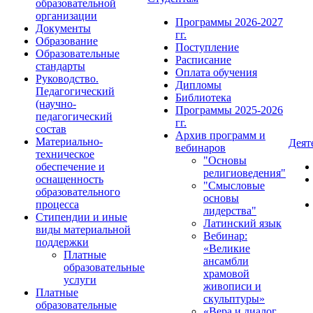
образовательной
организации
Программы 2026-2027
Документы
гг.
Образование
Поступление
Образовательные
Расписание
стандарты
Оплата обучения
Руководство.
Дипломы
Педагогический
Библиотека
(научно-
Программы 2025-2026
педагогический
гг.
состав
Архив программ и
Материально-
Деят
вебинаров
техническое
"Основы
обеспечение и
религиоведения"
оснащенность
"Смысловые
образовательного
основы
процесса
лидерства"
Стипендии и иные
Латинский язык
виды материальной
Вебинар:
поддержки
«Великие
Платные
ансамбли
образовательные
храмовой
услуги
живописи и
Платные
скульптуры»
образовательные
«Вера и диалог.