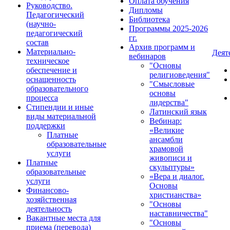
Оплата обучения
Руководство.
Дипломы
Педагогический
Библиотека
(научно-
Программы 2025-2026
педагогический
гг.
состав
Архив программ и
Материально-
Деят
вебинаров
техническое
"Основы
обеспечение и
религиоведения"
оснащенность
"Смысловые
образовательного
основы
процесса
лидерства"
Стипендии и иные
Латинский язык
виды материальной
Вебинар:
поддержки
«Великие
Платные
ансамбли
образовательные
храмовой
услуги
живописи и
Платные
скульптуры»
образовательные
«Вера и диалог.
услуги
Основы
Финансово-
христианства»
хозяйственная
"Основы
деятельность
наставничества"
Вакантные места для
"Основы
приема (перевода)