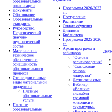
образовательной
организации
Программы 2026-2027
Документы
гг.
Образование
Поступление
Образовательные
Расписание
стандарты
Оплата обучения
Руководство.
Дипломы
Педагогический
Библиотека
(научно-
Программы 2025-2026
педагогический
гг.
состав
Архив программ и
Материально-
Деят
вебинаров
техническое
"Основы
обеспечение и
религиоведения"
оснащенность
"Смысловые
образовательного
основы
процесса
лидерства"
Стипендии и иные
Латинский язык
виды материальной
Вебинар:
поддержки
«Великие
Платные
ансамбли
образовательные
храмовой
услуги
живописи и
Платные
скульптуры»
образовательные
«Вера и диалог.