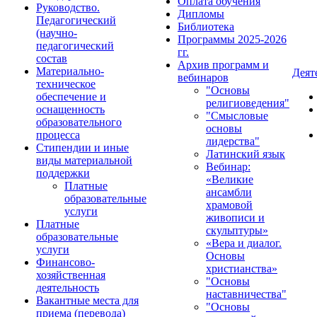
Оплата обучения
Руководство.
Дипломы
Педагогический
Библиотека
(научно-
Программы 2025-2026
педагогический
гг.
состав
Архив программ и
Материально-
Деят
вебинаров
техническое
"Основы
обеспечение и
религиоведения"
оснащенность
"Смысловые
образовательного
основы
процесса
лидерства"
Стипендии и иные
Латинский язык
виды материальной
Вебинар:
поддержки
«Великие
Платные
ансамбли
образовательные
храмовой
услуги
живописи и
Платные
скульптуры»
образовательные
«Вера и диалог.
услуги
Основы
Финансово-
христианства»
хозяйственная
"Основы
деятельность
наставничества"
Вакантные места для
"Основы
приема (перевода)