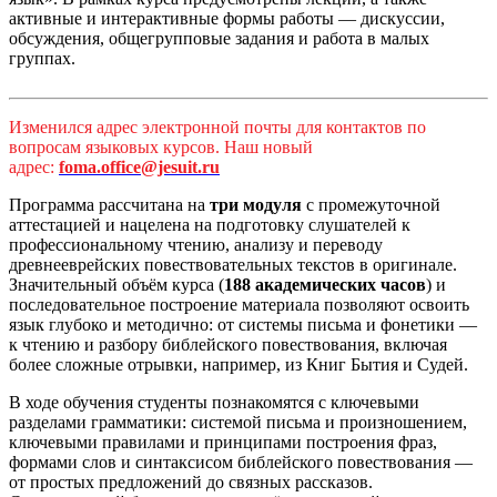
активные и интерактивные формы работы — дискуссии,
обсуждения, общегрупповые задания и работа в малых
группах.
Изменился адрес электронной почты для контактов по
вопросам языковых курсов. Наш новый
адрес:
foma.office@jesuit.ru
Программа рассчитана на
три модуля
с промежуточной
аттестацией и нацелена на подготовку слушателей к
профессиональному чтению, анализу и переводу
древнееврейских повествовательных текстов в оригинале.
Значительный объём курса (
188 академических часов
) и
последовательное построение материала позволяют освоить
язык глубоко и методично: от системы письма и фонетики —
к чтению и разбору библейского повествования, включая
более сложные отрывки, например, из Книг Бытия и Судей.
В ходе обучения студенты познакомятся с ключевыми
разделами грамматики: системой письма и произношением,
ключевыми правилами и принципами построения фраз,
формами слов и синтаксисом библейского повествования —
от простых предложений до связных рассказов.