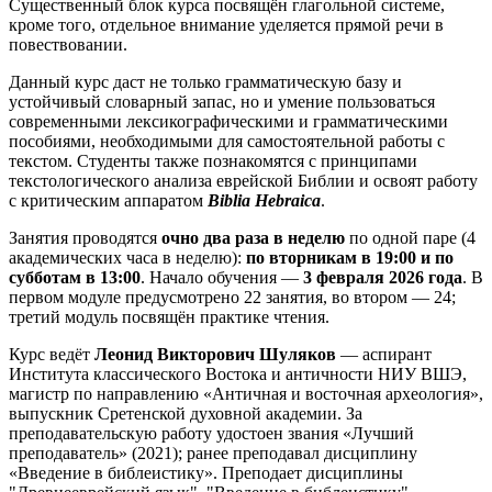
Существенный блок курса посвящён глагольной системе,
кроме того, отдельное внимание уделяется прямой речи в
повествовании.
Данный курс даст не только грамматическую базу и
устойчивый словарный запас, но и умение пользоваться
современными лексикографическими и грамматическими
пособиями, необходимыми для самостоятельной работы с
текстом. Студенты также познакомятся с принципами
текстологического анализа еврейской Библии и освоят работу
с критическим аппаратом
Biblia Hebraica
.
Занятия проводятся
очно два раза в неделю
по одной паре (4
академических часа в неделю):
по вторникам в 19:00 и по
субботам в 13:00
. Начало обучения —
3 февраля 2026 года
. В
первом модуле предусмотрено 22 занятия, во втором — 24;
третий модуль посвящён практике чтения.
Курс ведёт
Леонид Викторович
Шуляков
— аспирант
Института классического Востока и античности НИУ ВШЭ,
магистр по направлению «Античная и восточная археология»,
выпускник Сретенской духовной академии. За
преподавательскую работу удостоен звания «Лучший
преподаватель» (2021); ранее преподавал дисциплину
«Введение в библеистику». Преподает дисциплины