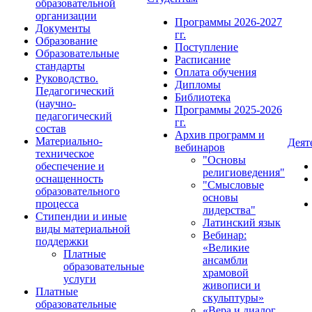
образовательной
организации
Программы 2026-2027
Документы
гг.
Образование
Поступление
Образовательные
Расписание
стандарты
Оплата обучения
Руководство.
Дипломы
Педагогический
Библиотека
(научно-
Программы 2025-2026
педагогический
гг.
состав
Архив программ и
Материально-
Деят
вебинаров
техническое
"Основы
обеспечение и
религиоведения"
оснащенность
"Смысловые
образовательного
основы
процесса
лидерства"
Стипендии и иные
Латинский язык
виды материальной
Вебинар:
поддержки
«Великие
Платные
ансамбли
образовательные
храмовой
услуги
живописи и
Платные
скульптуры»
образовательные
«Вера и диалог.