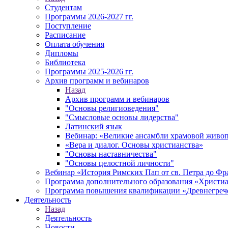
Студентам
Программы 2026-2027 гг.
Поступление
Расписание
Оплата обучения
Дипломы
Библиотека
Программы 2025-2026 гг.
Архив программ и вебинаров
Назад
Архив программ и вебинаров
"Основы религиоведения"
"Смысловые основы лидерства"
Латинский язык
Вебинар: «Великие ансамбли храмовой живоп
«Вера и диалог. Основы христианства»
"Основы наставничества"
"Основы целостной личности"
Вебинар «История Римских Пап от св. Петра до Фр
Программа дополнительного образования «Христиан
Программа повышения квалификации «Древнегреч
Деятельность
Назад
Деятельность
Новости