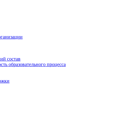
рганизации
ий состав
сть образовательного процесса
ржки