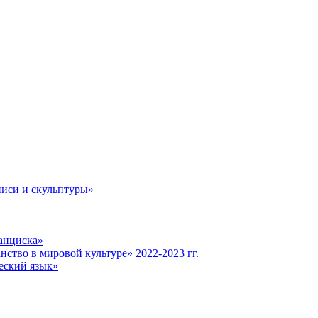
иси и скульптуры»
анциска»
ство в мировой культуре» 2022-2023 гг.
еский язык»