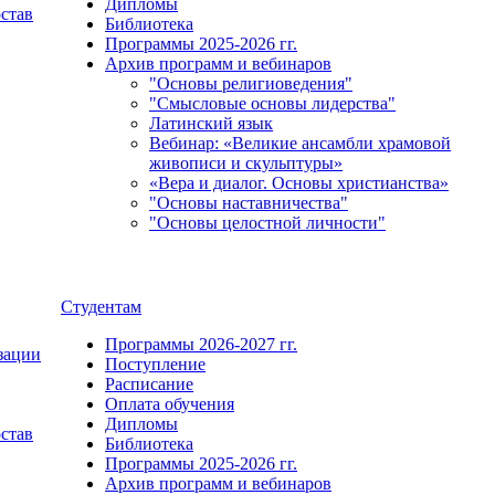
Дипломы
остав
Библиотека
Программы 2025-2026 гг.
Архив программ и вебинаров
"Основы религиоведения"
"Смысловые основы лидерства"
Латинский язык
Вебинар: «Великие ансамбли храмовой
живописи и скульптуры»
«Вера и диалог. Основы христианства»
"Основы наставничества"
"Основы целостной личности"
Студентам
Программы 2026-2027 гг.
зации
Поступление
Расписание
Оплата обучения
Дипломы
остав
Библиотека
Программы 2025-2026 гг.
Архив программ и вебинаров