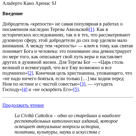
Альберто Кано Аренас SJ
Введение
Добродетель «крепости» не самая популярная в работах о
письменном наследии Терезы Авильской
[1]
. Как в
исторических исследованиях, так и в тех, что рассматривают
духовную сферу, этой добродетели до сих пор уделяли мало
внимания. А между тем «крепость» — ключ к тому, как святая
понимает Бога и человека: это понимание она демонстрирует
по мере того, как описывает свой путь веры и наставляет
других в духовной жизни. Для Терезы Бог — «Царь столь
великий и всемогущий, что все Ему возможно и все
подчинено»
[2]
. Конечная цель христианина, уповающего, что
«не надо ничего бояться, если только […] мы ходим перед
Ним по истине и с чистой совестью»
[3]
, — «угодить
Господу»
[4]
и «не оскорбить Его»
[5]
.
Продолжить чтение
La Civiltà Cattolica – одно из старейших и наиболее
респектабельных католических изданий, которое
освещает актуальные вопросы истории,
политики, культуры, науки и искусства с