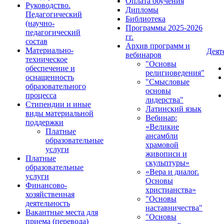
Оплата обучения
Руководство.
Дипломы
Педагогический
Библиотека
(научно-
Программы 2025-2026
педагогический
гг.
состав
Архив программ и
Материально-
Деят
вебинаров
техническое
"Основы
обеспечение и
религиоведения"
оснащенность
"Смысловые
образовательного
основы
процесса
лидерства"
Стипендии и иные
Латинский язык
виды материальной
Вебинар:
поддержки
«Великие
Платные
ансамбли
образовательные
храмовой
услуги
живописи и
Платные
скульптуры»
образовательные
«Вера и диалог.
услуги
Основы
Финансово-
христианства»
хозяйственная
"Основы
деятельность
наставничества"
Вакантные места для
"Основы
приема (перевода)