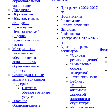
образовательной
организации
Программы 2026-2027
Документы
гг.
Образование
Поступление
Образовательные
Расписание
стандарты
Оплата обучения
Руководство.
Дипломы
Педагогический
Библиотека
(научно-
Программы 2025-2026
педагогический
гг.
состав
Архив программ и
Материально-
Деят
вебинаров
техническое
"Основы
обеспечение и
религиоведения"
оснащенность
"Смысловые
образовательного
основы
процесса
лидерства"
Стипендии и иные
Латинский язык
виды материальной
Вебинар:
поддержки
«Великие
Платные
ансамбли
образовательные
храмовой
услуги
живописи и
Платные
скульптуры»
образовательные
«Вера и диалог.