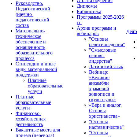
Оплата обучения
Руководство.
Дипломы
Педагогический
Библиотека
(научно-
Программы 2025-2026
педагогический
гг.
состав
Архив программ и
Материально-
Деят
вебинаров
техническое
"Основы
обеспечение и
религиоведения"
оснащенность
"Смысловые
образовательного
основы
процесса
лидерства"
Стипендии и иные
Латинский язык
виды материальной
Вебинар:
поддержки
«Великие
Платные
ансамбли
образовательные
храмовой
услуги
живописи и
Платные
скульптуры»
образовательные
«Вера и диалог.
услуги
Основы
Финансово-
христианства»
хозяйственная
"Основы
деятельность
наставничества"
Вакантные места для
"Основы
приема (перевода)