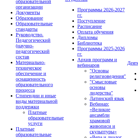
образовательной
организации
Программы 2026-2027
Документы
гг.
Образование
Поступление
Образовательные
Расписание
стандарты
Оплата обучения
Руководство.
Дипломы
Педагогический
Библиотека
(научно-
Программы 2025-2026
педагогический
гг.
состав
Архив программ и
Материально-
Деят
вебинаров
техническое
"Основы
обеспечение и
религиоведения"
оснащенность
"Смысловые
образовательного
основы
процесса
лидерства"
Стипендии и иные
Латинский язык
виды материальной
Вебинар:
поддержки
«Великие
Платные
ансамбли
образовательные
храмовой
услуги
живописи и
Платные
скульптуры»
образовательные
«Вера и диалог.