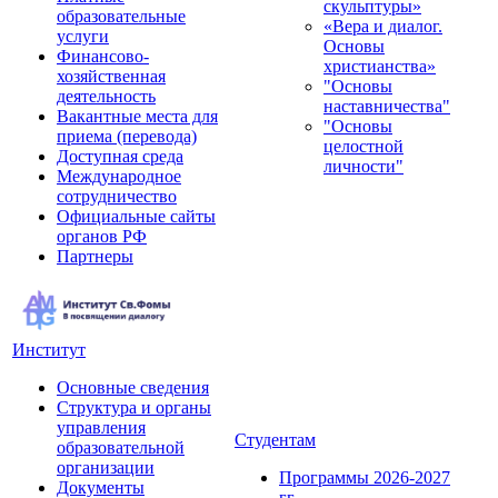
скульптуры»
образовательные
«Вера и диалог.
услуги
Основы
Финансово-
христианства»
хозяйственная
"Основы
деятельность
наставничества"
Вакантные места для
"Основы
приема (перевода)
целостной
Доступная среда
личности"
Международное
сотрудничество
Официальные сайты
органов РФ
Партнеры
Институт
Основные сведения
Структура и органы
управления
Студентам
образовательной
организации
Программы 2026-2027
Документы
гг.