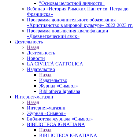
"Основы целостной личности"
Вебинар «История Римских Пап от св. Петра до
Франциска»
Программа дополнительного образования
«Христианство в мировой культуре» 2022-2023 гг.
Программа повышения квалификации
«Древнегреческий язык»
Деятельность
Назад
Деятельность
Новости
LA CIVILTÀ CATTOLICA
Издательство
Назад
Издательство
Журнал «Символ»
Bibliotheca Ignatiana
Интернет-магазин
Назад
Интернет-магазин
Журнал «Символ»
Библиотека журнала «Символ»
BIBLIOTECA IGNATIANA
Назад
BIBLIOTECA IGNATIANA