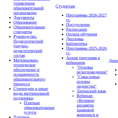
управления
Студентам
образовательной
организации
Программы 2026-2027
Документы
гг.
Образование
Поступление
Образовательные
Расписание
стандарты
Оплата обучения
Руководство.
Дипломы
Педагогический
Библиотека
(научно-
Программы 2025-2026
педагогический
гг.
состав
Архив программ и
Материально-
Деят
вебинаров
техническое
"Основы
обеспечение и
религиоведения"
оснащенность
"Смысловые
образовательного
основы
процесса
лидерства"
Стипендии и иные
Латинский язык
виды материальной
Вебинар:
поддержки
«Великие
Платные
ансамбли
образовательные
храмовой
услуги
живописи и
Платные