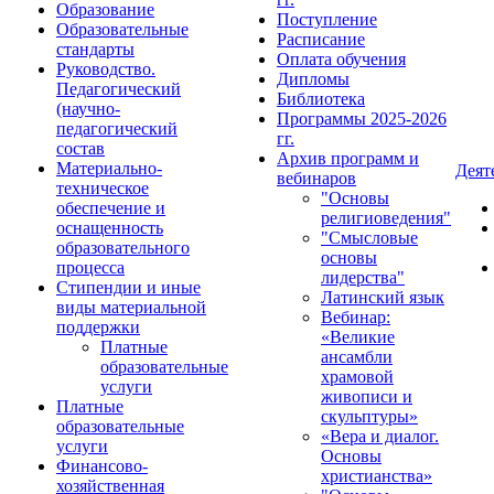
Образование
Поступление
Образовательные
Расписание
стандарты
Оплата обучения
Руководство.
Дипломы
Педагогический
Библиотека
(научно-
Программы 2025-2026
педагогический
гг.
состав
Архив программ и
Материально-
Деят
вебинаров
техническое
"Основы
обеспечение и
религиоведения"
оснащенность
"Смысловые
образовательного
основы
процесса
лидерства"
Стипендии и иные
Латинский язык
виды материальной
Вебинар:
поддержки
«Великие
Платные
ансамбли
образовательные
храмовой
услуги
живописи и
Платные
скульптуры»
образовательные
«Вера и диалог.
услуги
Основы
Финансово-
христианства»
хозяйственная