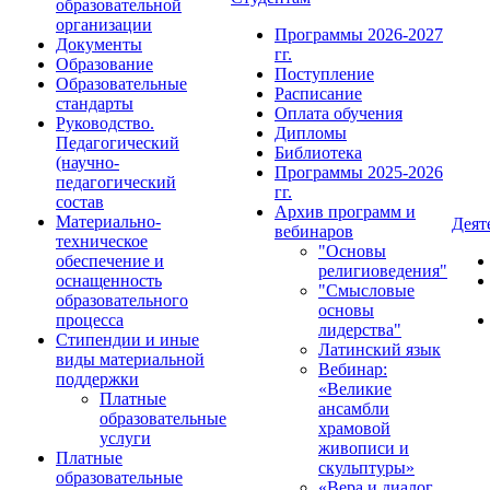
образовательной
организации
Программы 2026-2027
Документы
гг.
Образование
Поступление
Образовательные
Расписание
стандарты
Оплата обучения
Руководство.
Дипломы
Педагогический
Библиотека
(научно-
Программы 2025-2026
педагогический
гг.
состав
Архив программ и
Материально-
Деят
вебинаров
техническое
"Основы
обеспечение и
религиоведения"
оснащенность
"Смысловые
образовательного
основы
процесса
лидерства"
Стипендии и иные
Латинский язык
виды материальной
Вебинар:
поддержки
«Великие
Платные
ансамбли
образовательные
храмовой
услуги
живописи и
Платные
скульптуры»
образовательные
«Вера и диалог.