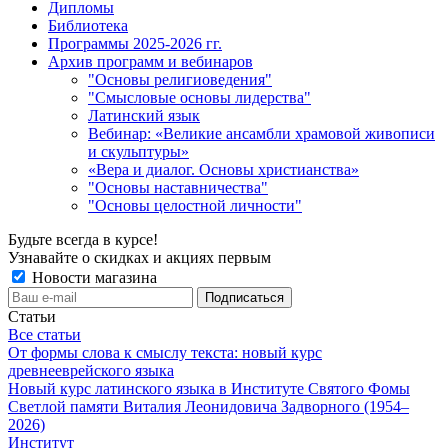
Дипломы
Библиотека
Программы 2025-2026 гг.
Архив программ и вебинаров
"Основы религиоведения"
"Смысловые основы лидерства"
Латинский язык
Вебинар: «Великие ансамбли храмовой живописи
и скульптуры»
«Вера и диалог. Основы христианства»
"Основы наставничества"
"Основы целостной личности"
Будьте всегда в курсе!
Узнавайте о скидках и акциях первым
Новости магазина
Статьи
Все статьи
От формы слова к смыслу текста: новый курс
древнееврейского языка
Новый курс латинского языка в Институте Святого Фомы
Светлой памяти Виталия Леонидовича Задворного (1954–
2026)
Институт