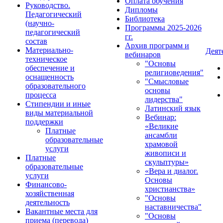
Оплата обучения
Руководство.
Дипломы
Педагогический
Библиотека
(научно-
Программы 2025-2026
педагогический
гг.
состав
Архив программ и
Материально-
Деят
вебинаров
техническое
"Основы
обеспечение и
религиоведения"
оснащенность
"Смысловые
образовательного
основы
процесса
лидерства"
Стипендии и иные
Латинский язык
виды материальной
Вебинар:
поддержки
«Великие
Платные
ансамбли
образовательные
храмовой
услуги
живописи и
Платные
скульптуры»
образовательные
«Вера и диалог.
услуги
Основы
Финансово-
христианства»
хозяйственная
"Основы
деятельность
наставничества"
Вакантные места для
"Основы
приема (перевода)