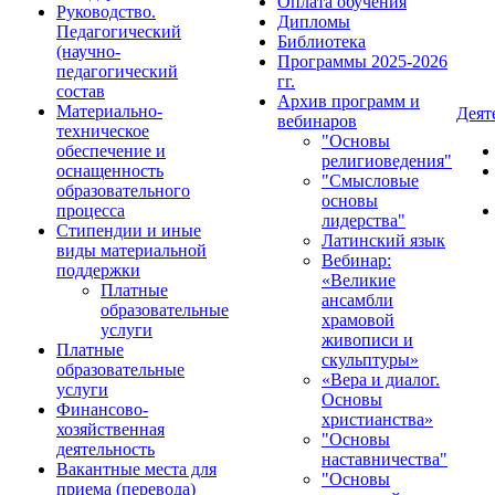
Оплата обучения
Руководство.
Дипломы
Педагогический
Библиотека
(научно-
Программы 2025-2026
педагогический
гг.
состав
Архив программ и
Материально-
Деят
вебинаров
техническое
"Основы
обеспечение и
религиоведения"
оснащенность
"Смысловые
образовательного
основы
процесса
лидерства"
Стипендии и иные
Латинский язык
виды материальной
Вебинар:
поддержки
«Великие
Платные
ансамбли
образовательные
храмовой
услуги
живописи и
Платные
скульптуры»
образовательные
«Вера и диалог.
услуги
Основы
Финансово-
христианства»
хозяйственная
"Основы
деятельность
наставничества"
Вакантные места для
"Основы
приема (перевода)