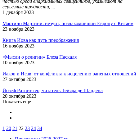
частью среди епархиальных священников, указывают на
серьёзные трудности, ...
1 декабря 2023
Мартино Мартини: иезуит, познакомивший Европу с Китаем
23 ноября 2023
Книга Иова как путь преображения
16 ноября 2023
«Мысли о религии» Блеза Паскаля
10 ноября 2023
Иаков и Исав: от конфликта к исцелению раненых отношений
27 октября 2023
Йозеф Ратцингер, читатель Тейяра де Шардена
20 октября 2023
Показать еще
1
20
21
22
23
24
34
Программы 2026-2027 гг.