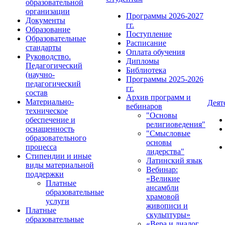
образовательной
организации
Программы 2026-2027
Документы
гг.
Образование
Поступление
Образовательные
Расписание
стандарты
Оплата обучения
Руководство.
Дипломы
Педагогический
Библиотека
(научно-
Программы 2025-2026
педагогический
гг.
состав
Архив программ и
Материально-
Деят
вебинаров
техническое
"Основы
обеспечение и
религиоведения"
оснащенность
"Смысловые
образовательного
основы
процесса
лидерства"
Стипендии и иные
Латинский язык
виды материальной
Вебинар:
поддержки
«Великие
Платные
ансамбли
образовательные
храмовой
услуги
живописи и
Платные
скульптуры»
образовательные
«Вера и диалог.